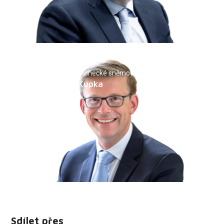
Kandidáti do Poslanecké sněmovny
Mgr. Martin Kupka
Sdílet přes