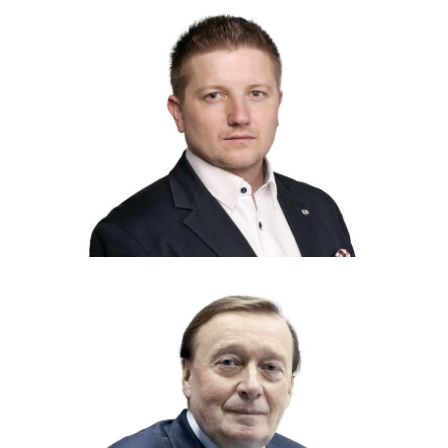
Přednášející
Aleš Rod
Panelisté
Zdeněk Chrdle