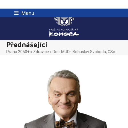
Skip
Menu
to
content
Přednášející
Praha 2050+
»
Zdravice
»
Doc. MUDr. Bohuslav Svoboda, CSc.